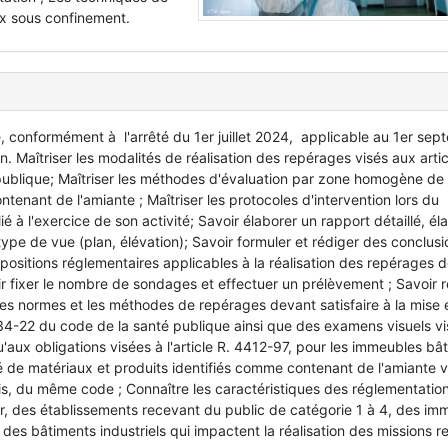
x sous confinement.
, conformément à l'arrêté du 1er juillet 2024, applicable au 1er se
aîtriser les modalités de réalisation des repérages visés aux artic
ublique; Maîtriser les méthodes d'évaluation par zone homogène de l
tenant de l'amiante ; Maîtriser les protocoles d'intervention lors du
é à l'exercice de son activité; Savoir élaborer un rapport détaillé, él
ype de vue (plan, élévation); Savoir formuler et rédiger des conclusi
itions réglementaires applicables à la réalisation des repérages 
oir fixer le nombre de sondages et effectuer un prélèvement ; Savoir 
les normes et les méthodes de repérages devant satisfaire à la mise 
1334-22 du code de la santé publique ainsi que des examens visuels vi
'aux obligations visées à l'article R. 4412-97, pour les immeubles bât
ité de matériaux et produits identifiés comme contenant de l'amiante 
tis, du même code ; Connaître les caractéristiques des réglementatio
, des établissements recevant du public de catégorie 1 à 4, des im
 des bâtiments industriels qui impactent la réalisation des missions r