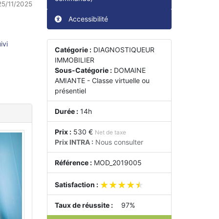
25/11/2025
Accessibilité
ivi
Catégorie :
DIAGNOSTIQUEUR
IMMOBILIER
Sous-Catégorie :
DOMAINE
AMIANTE - Classe virtuelle ou
présentiel
Durée :
14h
Prix :
530 €
Net de taxe
Prix INTRA :
Nous consulter
Référence :
MOD_2019005
★★★★★
★★★★★
Satisfaction :
Taux de réussite :
97%