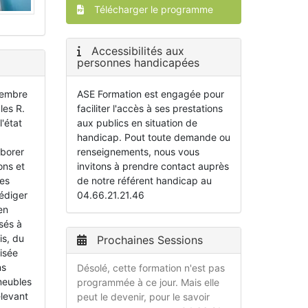
Télécharger le programme
Accessibilités aux
personnes handicapées
ASE Formation est engagée pour
ptembre
faciliter l'accès à ses prestations
les R.
aux publics en situation de
'état
handicap. Pout toute demande ou
renseignements, nous vous
aborer
invitons à prendre contact auprès
ons et
de notre référent handicap au
des
04.66.21.21.46
rédiger
en
sés à
is, du
Prochaines Sessions
visée
ns
Désolé, cette formation n'est pas
meubles
programmée à ce jour. Mais elle
elevant
peut le devenir, pour le savoir