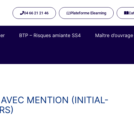
04 66 21 21 46
Plateforme Elearning​
Cat
ier
BTP – Risques amiante SS4
Maître d’ouvrage
AVEC MENTION (INITIAL-
RS)