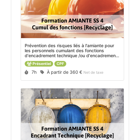
Prévention des risques liés à l'amiante pour
les personnels cumulant des fonctions
d'encadrement technique /ou d'encadrement
de chantier et/ou d'opérateur - interventions
Présentiel
CPF
sous-section 4 [Recyclage] -
MOD_2018013
Durée :
Prix :
7h
À partir de
360 €
Net de taxe