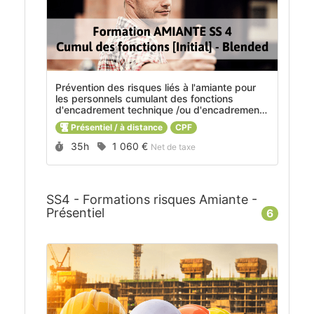
Prévention des risques liés à l'amiante pour
les personnels cumulant des fonctions
d'encadrement technique /ou d'encadrement
de chantier et/ou d'opérateur - interventions
Présentiel / à distance
CPF
sous-section 4 - [Initial] - Blended -
Durée :
Prix :
35h
1 060 €
MOD_2023035
Net de taxe
SS4 - Formations risques Amiante -
Présentiel
6