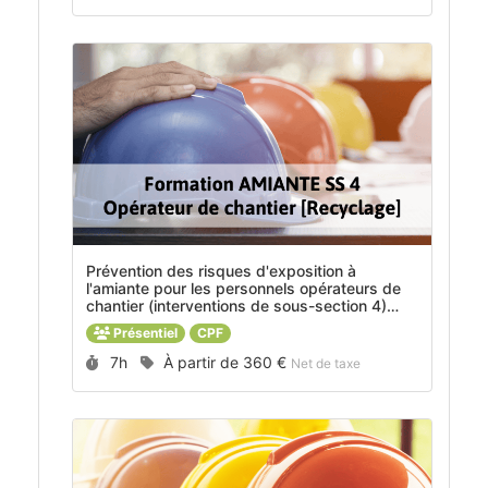
Prévention des risques d'exposition à
l'amiante pour les personnels opérateurs de
chantier (interventions de sous-section 4)
[Recyclage] -
MOD_2018015
Présentiel
CPF
Durée :
Prix :
7h
À partir de
360 €
Net de taxe