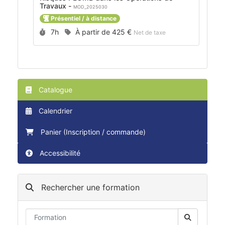
Travaux -
MOD_2025030
Présentiel / à distance
Durée :
Prix :
7h
À partir de
425 €
Net de taxe
Catalogue
Calendrier
Panier (Inscription / commande)
Accessibilité
Rechercher une formation