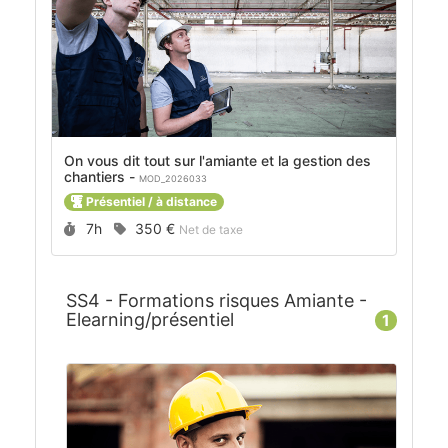
On vous dit tout sur l'amiante et la gestion des
chantiers -
MOD_2026033
Présentiel / à distance
Durée :
Prix :
7h
350 €
Net de taxe
SS4 - Formations risques Amiante -
Elearning/présentiel
1