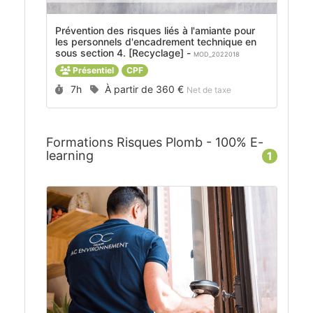
Prévention des risques liés à l'amiante pour
les personnels d'encadrement technique en
sous section 4. [Recyclage] -
MOD_2022018
Présentiel
CPF
Durée :
Prix :
7h
À partir de
360 €
Net de taxe
Formations Risques Plomb - 100% E-
learning
1