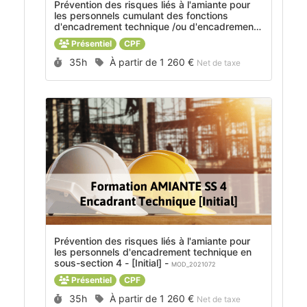
Prévention des risques liés à l'amiante pour
les personnels cumulant des fonctions
d'encadrement technique /ou d'encadrement
de chantier et/ou d'opérateur - interventions
Présentiel
CPF
sous-section 4 - [Initial] -
MOD_2019004
Durée :
Prix :
35h
À partir de
1 260 €
Net de taxe
Prévention des risques liés à l'amiante pour
les personnels d'encadrement technique en
sous-section 4 - [Initial] -
MOD_2021072
Présentiel
CPF
Durée :
Prix :
35h
À partir de
1 260 €
Net de taxe