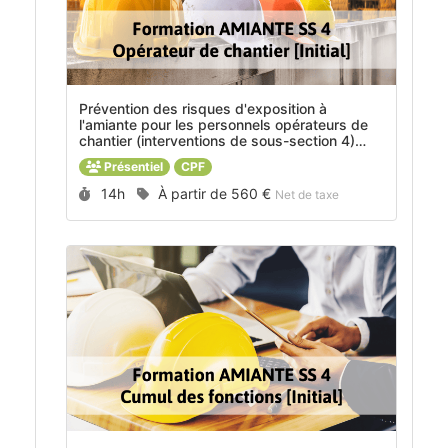
Prévention des risques d'exposition à
l'amiante pour les personnels opérateurs de
chantier (interventions de sous-section 4)
[Initial] -
MOD_2018014
Présentiel
CPF
Durée :
Prix :
14h
À partir de
560 €
Net de taxe