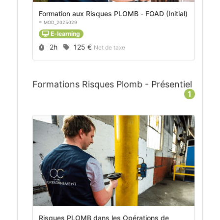
Formation aux Risques PLOMB - FOAD (Initial)
-
MOD_2025029
E-learning
Durée :
Prix :
2h
125 €
Net de taxe
Formations Risques Plomb - Présentiel
1
Risques PLOMB dans les Opérations de