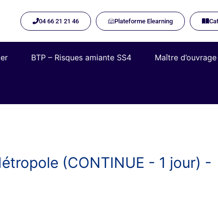
04 66 21 21 46
Plateforme Elearning​
Cat
ier
BTP – Risques amiante SS4
Maître d’ouvrage
ropole (CONTINUE - 1 jour) -