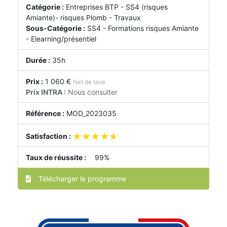
Catégorie :
Entreprises BTP - SS4 (risques
Amiante)- risques Plomb - Travaux
Sous-Catégorie :
SS4 - Formations risques Amiante
- Elearning/présentiel
Durée :
35h
Prix :
1 060 €
Net de taxe
Prix INTRA :
Nous consulter
Référence :
MOD_2023035
★★★★★
★★★★★
Satisfaction :
Taux de réussite :
99%
Télécharger le programme