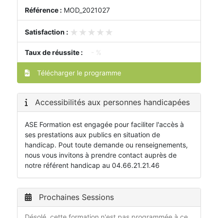
Référence :
MOD_2021027
★★★★★
★★★★★
Satisfaction :
Taux de réussite :
- %
Télécharger le programme
Accessibilités aux personnes handicapées
ASE Formation est engagée pour faciliter l'accès à
ses prestations aux publics en situation de
handicap. Pout toute demande ou renseignements,
nous vous invitons à prendre contact auprès de
notre référent handicap au 04.66.21.21.46
Prochaines Sessions
Désolé, cette formation n'est pas programmée à ce