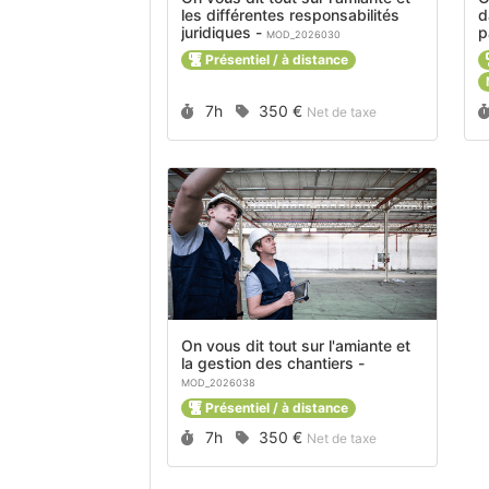
les différentes responsabilités
d
juridiques -
MOD_2026030
Présentiel / à distance
Durée :
Prix :
7h
350 €
Net de taxe
On vous dit tout sur l'amiante et
la gestion des chantiers -
MOD_2026038
Présentiel / à distance
Durée :
Prix :
7h
350 €
Net de taxe