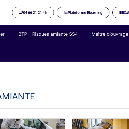
04 66 21 21 46
Plateforme Elearning​
Cat
ier
BTP – Risques amiante SS4
Maître d’ouvrage
l'AMIANTE