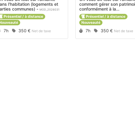
ans l'habitation (logements et
comment gérer son patrimo
parties communes) -
conformément à la
MOD_2026031
Présentiel / à distance
Présentiel / à distance
MOD_2026032
Nouveauté
Nouveauté
Durée :
Prix :
Durée :
Prix :
7h
350 €
7h
350 €
Net de taxe
Net de taxe