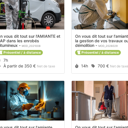
n vous dit tout sur l'AMIANTE et
On vous dit tout sur l'amiant
AP dans les enrobés
la gestion de vos travaux o
bitumineux -
démolition -
MOD_2021008
MOD_2026029
Présentiel / à distance
Présentiel / à distance
Durée :
7h
Prix :
Durée :
Prix :
À partir de
350 €
14h
700 €
Net de taxe
Net de tax
n vous dit tout sur l'amiante
On vous dit tout sur l'amiant