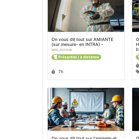
On vous dit tout sur AMIANTE
O
(sur mesure- en INTRA) -
H
MOD_2021036
Présentiel / à distance
Durée :
7h
On vous dit tout sur l'amiante et
O