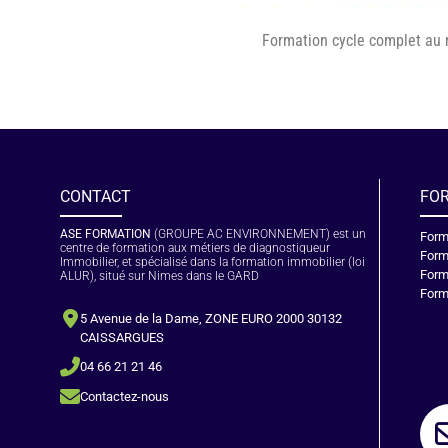
Formation cycle complet au 
CONTACT
FO
ASE FORMATION
(GROUPE AC ENVIRONNEMENT) est un
Form
centre de formation aux métiers de diagnostiqueur
Form
Immobilier, et spécialisé dans la formation immobilier (loi
Form
ALUR), situé sur Nimes dans le GARD
Form
5 Avenue de la Dame, ZONE EURO 2000 30132
CAISSARGUES
04 66 21 21 46
Contactez-nous