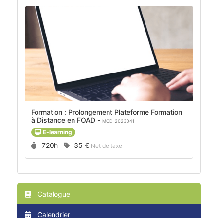
Formation : Prolongement Plateforme Formation
à Distance en FOAD -
MOD_2023041
E-learning
Durée :
Prix :
720h
35 €
Net de taxe
Catalogue
Calendrier