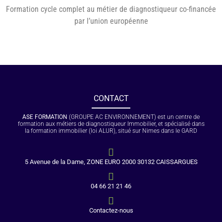
Formation cycle complet au métier de diagnostiqueur co-financée
par l’union européenne
CONTACT
ASE FORMATION
(GROUPE AC ENVIRONNEMENT) est un centre de
formation aux métiers de diagnostiqueur Immobilier, et spécialisé dans
la formation immobilier (loi ALUR), situé sur Nimes dans le GARD
5 Avenue de la Dame, ZONE EURO 2000 30132 CAISSARGUES
04 66 21 21 46
Contactez-nous