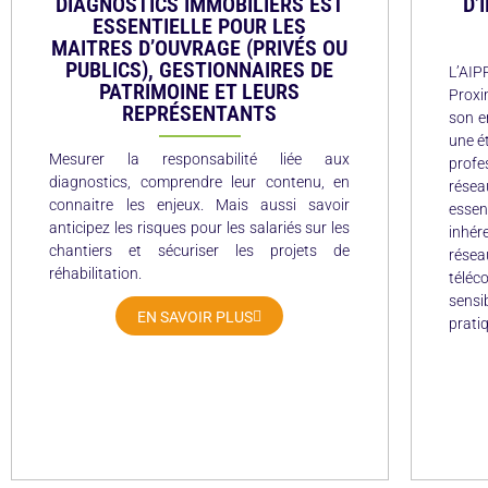
DIAGNOSTICS IMMOBILIERS EST
D’
ESSENTIELLE POUR LES
MAITRES D’OUVRAGE (PRIVÉS OU
PUBLICS), GESTIONNAIRES DE
L’AI
PATRIMOINE ET LEURS
Proxi
REPRÉSENTANTS
son e
une é
Mesurer la responsabilité liée aux
profe
diagnostics, comprendre leur contenu, en
résea
connaitre les enjeux. Mais aussi savoir
essen
anticipez les risques pour les salariés sur les
inhér
chantiers et sécuriser les projets de
réseau
réhabilitation.
télé
sensi
EN SAVOIR PLUS
prati