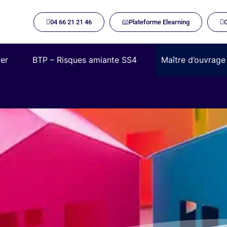
04 66 21 21 46
Plateforme Elearning​
C
ier
BTP – Risques amiante SS4
Maître d’ouvrage