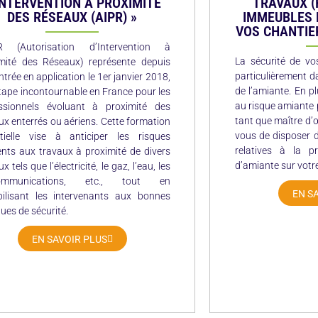
INTERVENTION À PROXIMITÉ
TRAVAUX (
DES RÉSEAUX (AIPR) »​
IMMEUBLES 
VOS CHANTIE
PR (Autorisation d’Intervention à
La sécurité de vos
mité des Réseaux) représente depuis
particulièrement d
ntrée en application le 1er janvier 2018,
de l’amiante. En p
tape incontournable en France pour les
au risque amiante 
ssionnels évoluant à proximité des
tant que maître d’
ux enterrés ou aériens. Cette formation
vous de disposer d
tielle vise à anticiper les risques
relatives à la p
ents aux travaux à proximité de divers
d’amiante sur votre
x tels que l’électricité, le gaz, l’eau, les
communications, etc., tout en
EN S
bilisant les intervenants aux bonnes
ques de sécurité.
EN SAVOIR PLUS